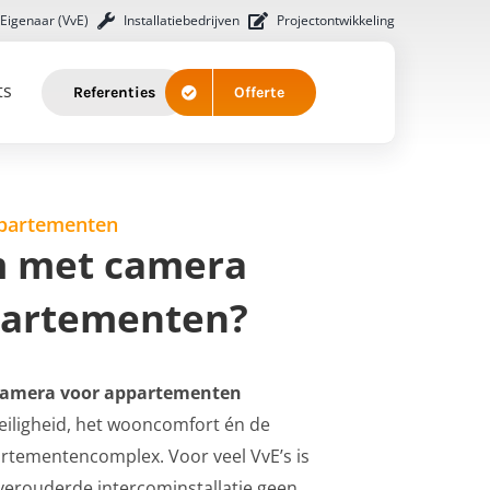
 Eigenaar (VvE)
Installatiebedrijven
Projectontwikkeling
ts
Referenties
Offerte
ppartementen
m met camera
partementen?
camera voor appartementen
veiligheid, het wooncomfort én de
tementencomplex. Voor veel VvE’s is
verouderde intercominstallatie geen