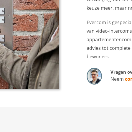
keuze meer, maar n
Evercom is gespecial
van video-intercom
appartementencompl
advies tot complete 
bewoners.
Vragen ov
Neem
co