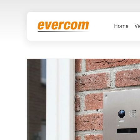
Ga
naar
inhoud
Home
Vi