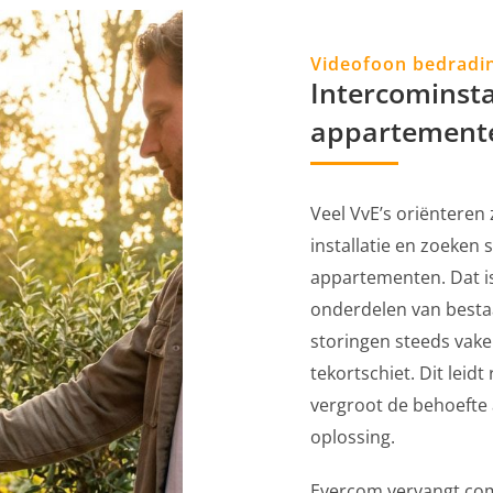
Videofoon bedradi
Intercominsta
appartement
Veel VvE’s oriënteren
installatie en zoeken
appartementen. Dat is 
onderdelen van besta
storingen steeds vake
tekortschiet. Dit leid
vergroot de behoefte
oplossing.
Evercom vervangt comp