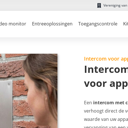
Vereniging van
deo monitor
Entreeoplossingen
Toegangscontrole
Ki
Intercom voor a
Interco
voor ap
Een
intercom met 
verhoogt direct de 
waarde van uw appar
vervanging van een 