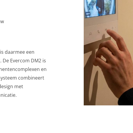
uw
is daarmee een
ng. De Evercom DM2 is
tementencomplexen en
t systeem combineert
design met
nicatie.