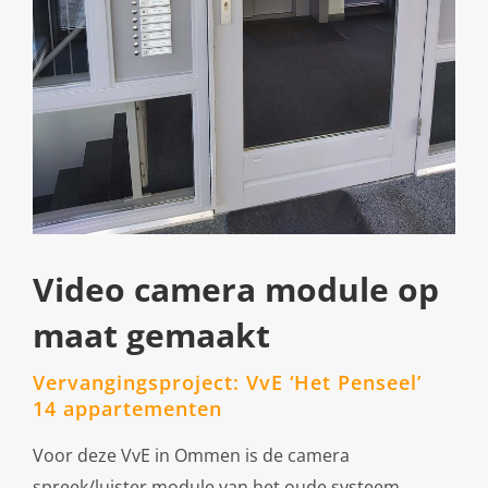
Video camera module op
maat gemaakt
Vervangingsproject: VvE ‘Het Penseel’
14 appartementen
Voor deze VvE in Ommen is de camera
spreek/luister module van het oude systeem