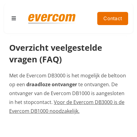
Ga
naar
Contact
Toggle
inhoud
Navigation
Home
Overzicht veelgestelde
vragen (FAQ)
Producten
Met de Evercom DB3000 is het mogelijk de beltoon
Doelgroep
op een
draadloze ontvanger
te ontvangen. De
ontvanger van de Evercom DB1000 is aangesloten
Contact
in het stopcontact.
Voor de Evercom DB3000 is de
Evercom DB1000 noodzakelijk.
Referenties
Offerte aanvragen