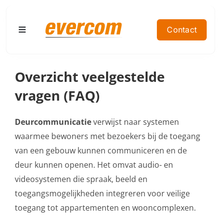
Ga
naar
Contact
Toggle
inhoud
Navigation
Home
Overzicht veelgestelde
vragen (FAQ)
Producten
Deurcommunicatie
verwijst naar systemen
Doelgroep
waarmee bewoners met bezoekers bij de toegang
van een gebouw kunnen communiceren en de
Contact
deur kunnen openen. Het omvat audio- en
videosystemen die spraak, beeld en
Referenties
toegangsmogelijkheden integreren voor veilige
toegang tot appartementen en wooncomplexen.
Offerte aanvragen