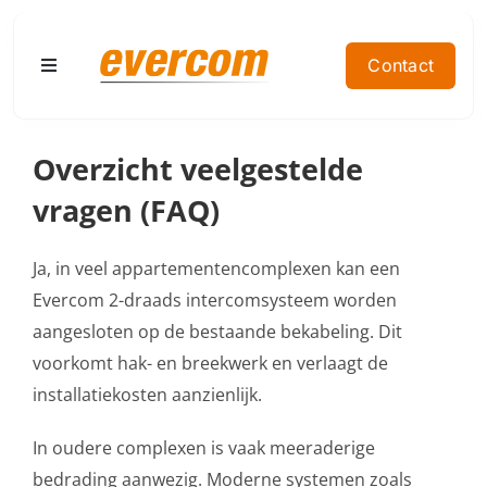
Ga
naar
Contact
Toggle
inhoud
Navigation
Home
Overzicht veelgestelde
vragen (FAQ)
Producten
Ja, in veel appartementencomplexen kan een
Doelgroep
Evercom 2-draads intercomsysteem worden
aangesloten op de bestaande bekabeling. Dit
Contact
voorkomt hak- en breekwerk en verlaagt de
installatiekosten aanzienlijk.
Referenties
In oudere complexen is vaak meeraderige
Offerte aanvragen
bedrading aanwezig. Moderne systemen zoals