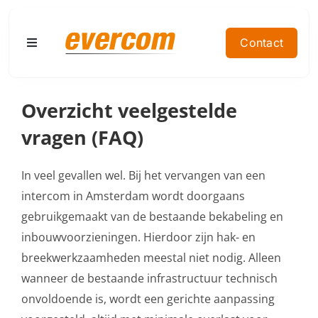
Ga
naar
Contact
Toggle
inhoud
Navigation
Home
Overzicht veelgestelde
vragen (FAQ)
Producten
In veel gevallen wel. Bij het vervangen van een
Doelgroep
intercom in Amsterdam wordt doorgaans
gebruikgemaakt van de bestaande bekabeling en
Contact
inbouwvoorzieningen. Hierdoor zijn hak- en
breekwerkzaamheden meestal niet nodig. Alleen
Referenties
wanneer de bestaande infrastructuur technisch
onvoldoende is, wordt een gerichte aanpassing
Offerte aanvragen