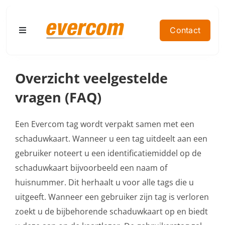
Ga
naar
Contact
Toggle
inhoud
Navigation
Home
Overzicht veelgestelde
vragen (FAQ)
Producten
Een Evercom tag wordt verpakt samen met een
Doelgroep
schaduwkaart. Wanneer u een tag uitdeelt aan een
gebruiker noteert u een identificatiemiddel op de
Contact
schaduwkaart bijvoorbeeld een naam of
huisnummer. Dit herhaalt u voor alle tags die u
Referenties
uitgeeft. Wanneer een gebruiker zijn tag is verloren
zoekt u de bijbehorende schaduwkaart op en biedt
Offerte aanvragen